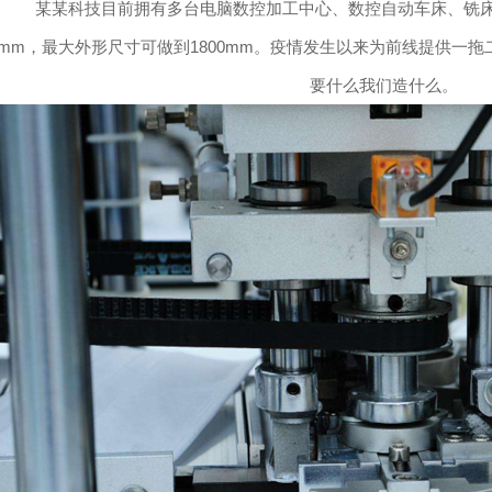
某某科技目前拥有多台电脑数控加工中心、数控自动车床、铣床
5mm，
最大外形尺寸可做到
1800mm
。疫情发生以来为前线提供一拖
要什么我们造什么。