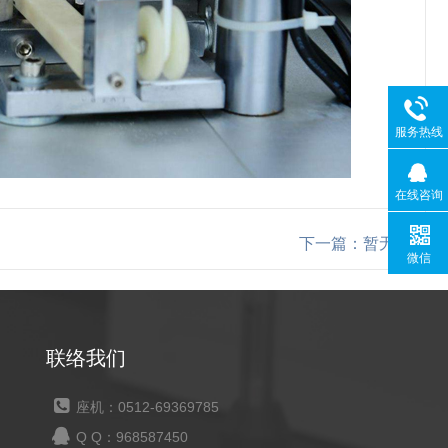
服务热线
在线咨询
下一篇：暂无
微信
联络我们
座机：0512-69369785
Q Q：968587450