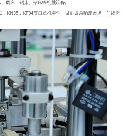
、磨床、锯床、钻床等机械设备,
二，
KN95，KF94等口罩机零件，做到紧急响应市场，前线需