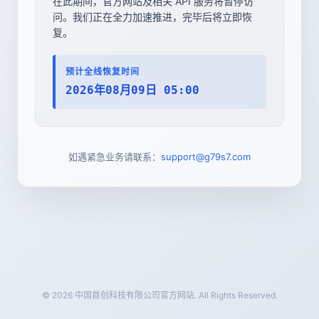
在此期间，官方网站及相关 API 服务将暂停访
问。我们正在全力加速推进，完毕后将立即恢
复。
预计全线恢复时间
2026年08月09日 05:00
如遇紧急业务请联系：
support@g79s7.com
© 2026 中国首创科技有限公司官方网站. All Rights Reserved.