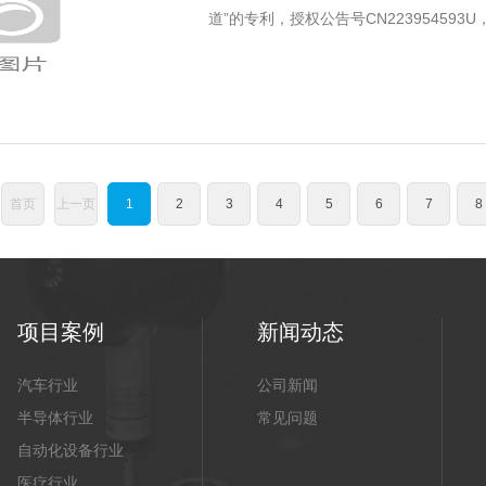
道”的专利，授权公告号CN223954593U，
首页
上一页
1
2
3
4
5
6
7
8
项目案例
新闻动态
汽车行业
公司新闻
半导体行业
常见问题
自动化设备行业
医疗行业