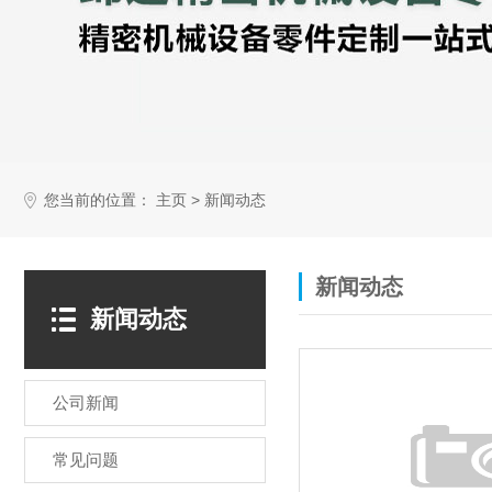
您当前的位置：
>
主页
新闻动态
新闻动态
新闻动态
公司新闻
常见问题