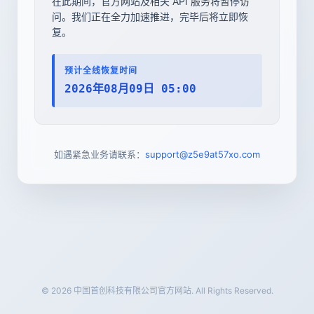
在此期间，官方网站及相关 API 服务将暂停访
问。我们正在全力加速推进，完毕后将立即恢
复。
预计全线恢复时间
2026年08月09日 05:00
如遇紧急业务请联系：
support@z5e9at57xo.com
© 2026 中国首创科技有限公司官方网站. All Rights Reserved.