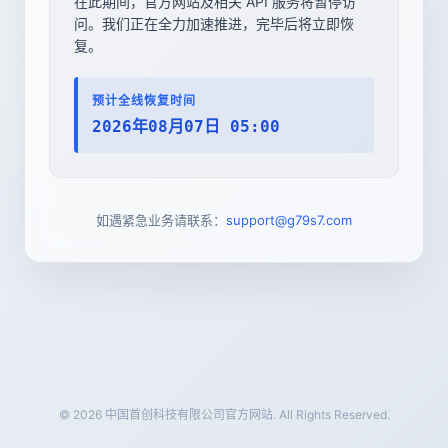
在此期间，官方网站及相关 API 服务将暂停访
问。我们正在全力加速推进，完毕后将立即恢
复。
预计全线恢复时间
2026年08月07日 05:00
如遇紧急业务请联系：
support@g79s7.com
© 2026 中国首创科技有限公司官方网站. All Rights Reserved.