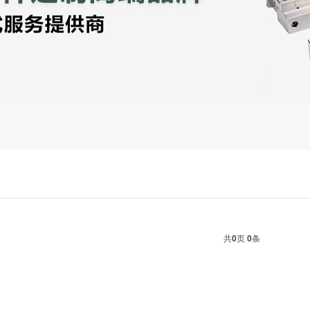
共
0
页
0
条